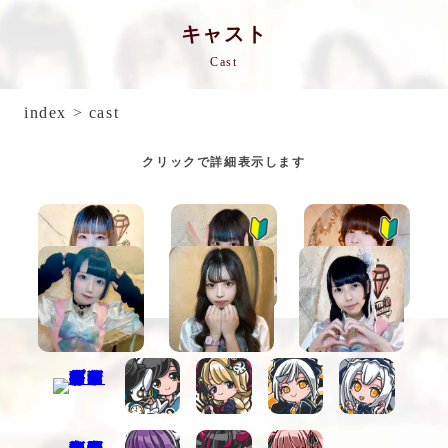
キャスト
Cast
index
>
cast
クリックで詳細表示します
ねむ
まう
らじ
めろ
ぴぃな
ヒスイ